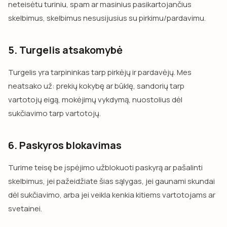
neteisėtu turiniu, spam ar masinius pasikartojančius
skelbimus, skelbimus nesusijusius su pirkimu/pardavimu.
5. Turgelis atsakomybė
Turgelis yra tarpininkas tarp pirkėjų ir pardavėjų. Mes
neatsako už: prekių kokybę ar būklę, sandorių tarp
vartotojų eigą, mokėjimų vykdymą, nuostolius dėl
sukčiavimo tarp vartotojų.
6. Paskyros blokavimas
Turime teisę be įspėjimo užblokuoti paskyrą ar pašalinti
skelbimus, jei pažeidžiate šias sąlygas, jei gaunami skundai
dėl sukčiavimo, arba jei veikla kenkia kitiems vartotojams ar
svetainei.