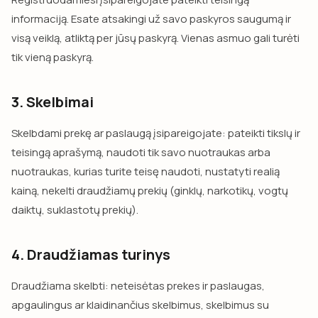
informaciją. Esate atsakingi už savo paskyros saugumą ir
visą veiklą, atliktą per jūsų paskyrą. Vienas asmuo gali turėti
tik vieną paskyrą.
3. Skelbimai
Skelbdami prekę ar paslaugą įsipareigojate: pateikti tikslų ir
teisingą aprašymą, naudoti tik savo nuotraukas arba
nuotraukas, kurias turite teisę naudoti, nustatyti realią
kainą, nekelti draudžiamų prekių (ginklų, narkotikų, vogtų
daiktų, suklastotų prekių).
4. Draudžiamas turinys
Draudžiama skelbti: neteisėtas prekes ir paslaugas,
apgaulingus ar klaidinančius skelbimus, skelbimus su