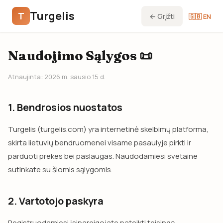
Turgelis
T
← Grįžti
🇬🇧 EN
Naudojimo Sąlygos 📜
Atnaujinta: 2026 m. sausio 15 d.
1. Bendrosios nuostatos
Turgelis (turgelis.com) yra internetinė skelbimų platforma,
skirta lietuvių bendruomenei visame pasaulyje pirkti ir
parduoti prekes bei paslaugas. Naudodamiesi svetaine
sutinkate su šiomis sąlygomis.
2. Vartotojo paskyra
Registruodamiesi įsipareigojate pateikti teisingą