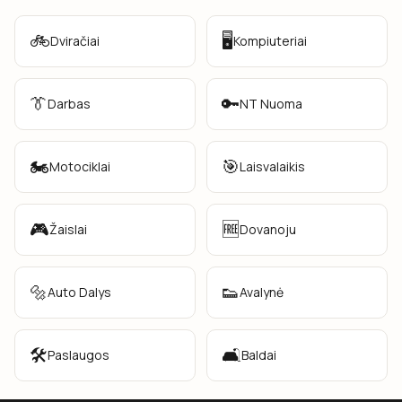
🚲
🖥️
Dviračiai
Kompiuteriai
👔
🔑
Darbas
NT Nuoma
🏍️
🎯
Motociklai
Laisvalaikis
🎮
🆓
Žaislai
Dovanoju
🔩
👟
Auto Dalys
Avalynė
🛠️
🛋️
Paslaugos
Baldai