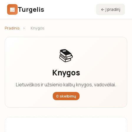
Turgelis
🏪
← Į pradinį
Pradinis
›
Knygos
📚
Knygos
Lietuviškos ir užsienio kalbų knygos, vadovėliai.
0 skelbimų