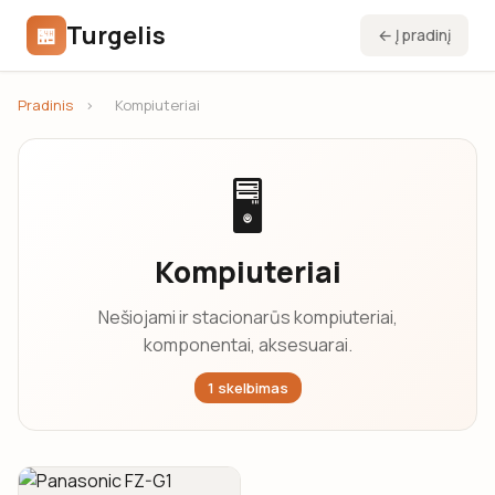
Turgelis
🏪
← Į pradinį
Pradinis
›
Kompiuteriai
🖥️
Kompiuteriai
Nešiojami ir stacionarūs kompiuteriai,
komponentai, aksesuarai.
1 skelbimas