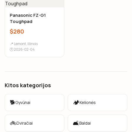
Panasonic FZ-G1
Toughpad
$280
📍 Lemont, Illinois
🕐 2026-02-04
Kitos kategorijos
🐕
🏕️
Gyvūnai
Kelionės
🚲
🛋️
Dviračiai
Baldai