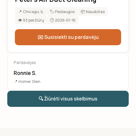
📍 Chicago, IL
🏷️ Paslaugos
📦 Naudotas
👁️ 93 peržiūrų
🕐 2026-01-16
✉️ Susisiekti su pardavėju
Pardavėjas
Ronnie S.
📍 Homer Glen
🔍 Žiūrėti visus skelbimus