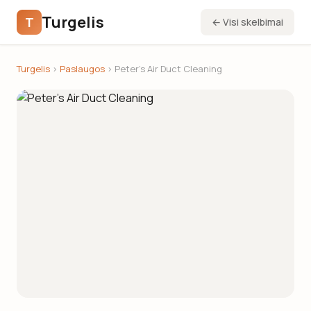
Turgelis
T
← Visi skelbimai
Turgelis
›
Paslaugos
› Peter’s Air Duct Cleaning