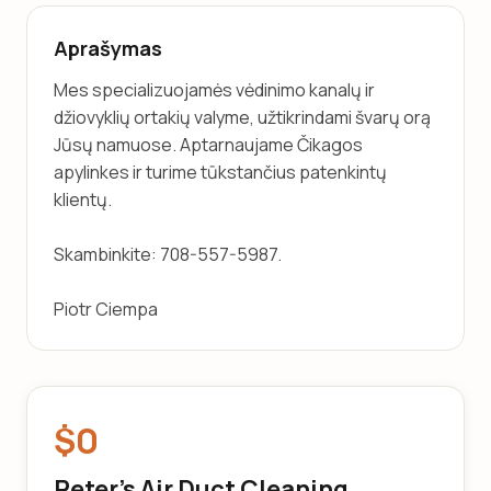
Aprašymas
Mes specializuojamės vėdinimo kanalų ir 
džiovyklių ortakių valyme, užtikrindami švarų orą 
Jūsų namuose. Aptarnaujame Čikagos 
apylinkes ir turime tūkstančius patenkintų 
klientų. 
Skambinkite: 708-557-5987.
Piotr Ciempa
$0
Peter’s Air Duct Cleaning