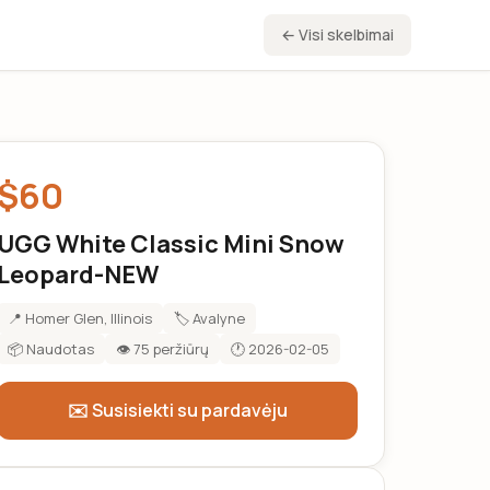
← Visi skelbimai
$60
UGG White Classic Mini Snow
Leopard-NEW
📍 Homer Glen, Illinois
🏷️ Avalyne
📦 Naudotas
👁️ 75 peržiūrų
🕐 2026-02-05
✉️ Susisiekti su pardavėju