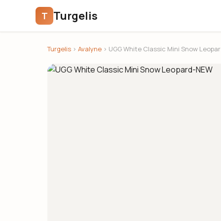
Turgelis
T
Turgelis
›
Avalyne
› UGG White Classic Mini Snow Leopa