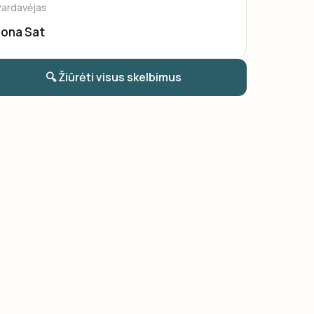
Pardavėjas
Ilona Sat
🔍 Žiūrėti visus skelbimus