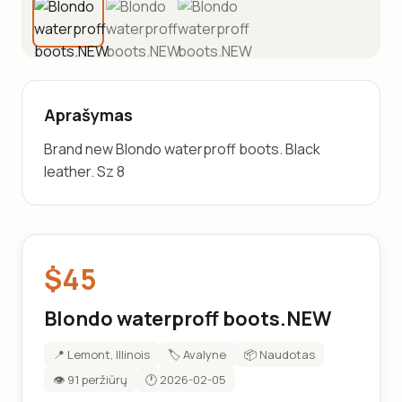
Aprašymas
Brand new Blondo waterproff boots. Black 
leather. Sz 8
$45
Blondo waterproff boots.NEW
📍 Lemont, Illinois
🏷️ Avalyne
📦 Naudotas
👁️ 91 peržiūrų
🕐 2026-02-05