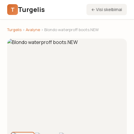
Turgelis
T
← Visi skelbimai
Turgelis
›
Avalyne
› Blondo waterproff boots.NEW