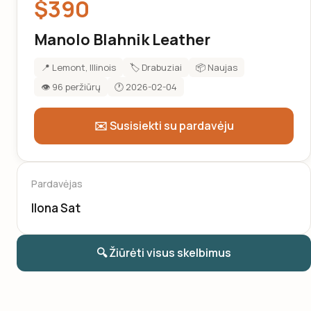
$390
Manolo Blahnik Leather
📍 Lemont, Illinois
🏷️ Drabuziai
📦 Naujas
👁️ 96 peržiūrų
🕐 2026-02-04
✉️ Susisiekti su pardavėju
Pardavėjas
Ilona Sat
🔍 Žiūrėti visus skelbimus