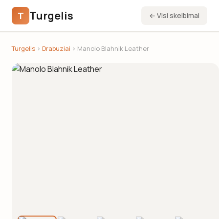
Turgelis
T
← Visi skelbimai
Turgelis
›
Drabuziai
› Manolo Blahnik Leather