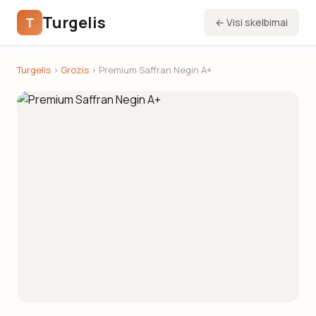
Turgelis
T
← Visi skelbimai
Turgelis
›
Grozis
› Premium Saffran Negin A+