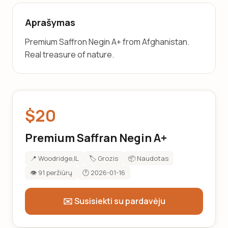
Aprašymas
Premium Saffron Negin A+ from Afghanistan. 
Real treasure of nature.
$20
Premium Saffran Negin A+
📍 Woodridge,IL
🏷️ Grozis
📦 Naudotas
👁️ 91 peržiūrų
🕐 2026-01-16
✉️ Susisiekti su pardavėju