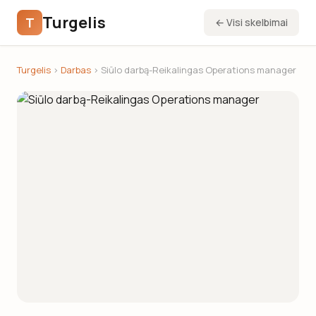
Turgelis
T
← Visi skelbimai
Turgelis
›
Darbas
› Siūlo darbą-Reikalingas Operations manager