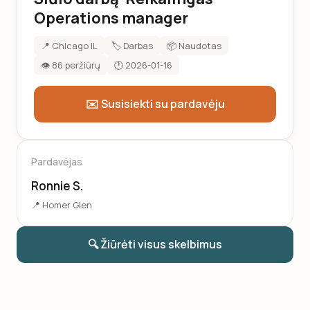
Operations manager
📍 Chicago IL
🏷️ Darbas
📦 Naudotas
👁️ 86 peržiūrų
🕐 2026-01-16
✉️ Susisiekti su pardavėju
Pardavėjas
Ronnie S.
📍 Homer Glen
🔍 Žiūrėti visus skelbimus