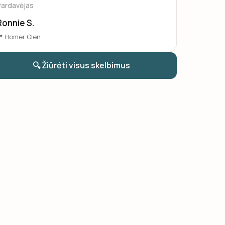
Pardavėjas
Ronnie S.
 Homer Glen
🔍 Žiūrėti visus skelbimus