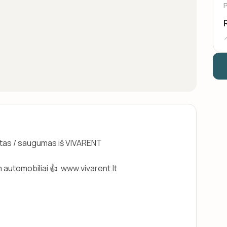

tas / saugumas iš VIVARENT
utomobiliai 👍  www.vivarent.lt