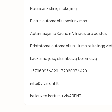
Nėra išankstinių mokėjimų
Platus automobiliu pasirinkimas
Aptarnaujame Kauno ir Vilniaus oro uostus
Pristatome automobilius į Jums reikalingą vie
Laukiame jūsų skambučių bei žinučių
+37060934420 +37060934470
info@vivarent.lt
keliaukite kartu su VIVARENT