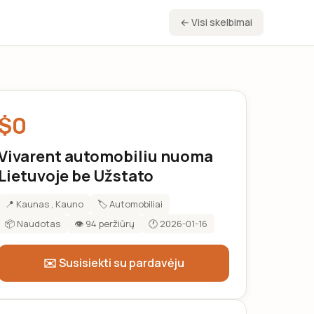
← Visi skelbimai
$0
Vivarent automobiliu nuoma
Lietuvoje be Užstato
📍 Kaunas , Kauno
🏷️ Automobiliai
📦 Naudotas
👁️ 94 peržiūrų
🕐 2026-01-16
✉️ Susisiekti su pardavėju