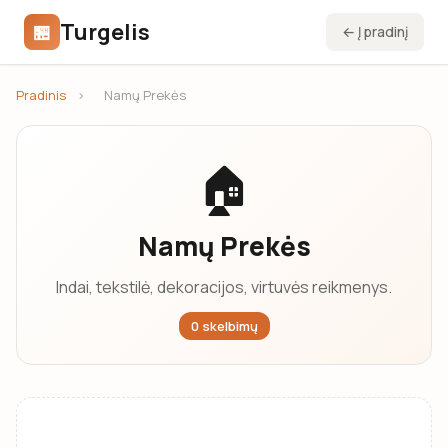
Turgelis
🏪
← Į pradinį
Pradinis
›
Namų Prekės
🏠
Namų Prekės
Indai, tekstilė, dekoracijos, virtuvės reikmenys.
0 skelbimų