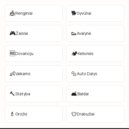
🎪
🐕
Renginiai
Gyvūnai
🎮
👟
Žaislai
Avalynė
🆓
🏕️
Dovanoju
Kelionės
👶
🔩
Vaikams
Auto Dalys
🔨
🛋️
Statyba
Baldai
💄
👕
Grožis
Drabužiai